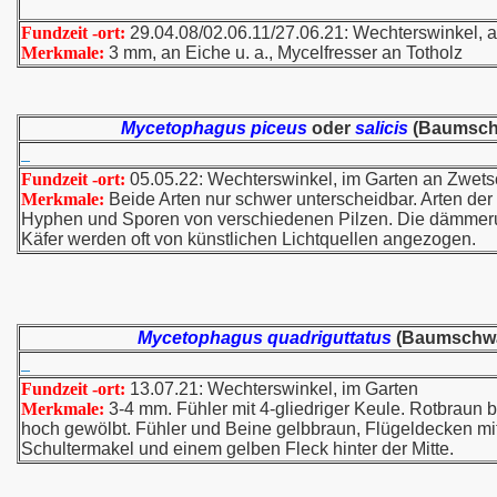
Fundzeit -ort:
29.04.08/02.06.11/27.06.21: Wechterswinkel, 
Merkmale:
3 mm, an Eiche u. a., Mycelfresser an Totholz
Mycetophagus piceus
oder
salicis
(Baumsch
Fundzeit -ort:
05.05.22: Wechterswinkel, im Garten an Zwe
Merkmale:
Beide Arten nur schwer unterscheidbar. Arten der
Hyphen und Sporen von verschiedenen Pilzen. Die dämmeru
Käfer werden oft von künstlichen Lichtquellen angezogen.
Mycetophagus quadriguttatus
(Baumschw
Fundzeit -ort:
13.07.21: Wechterswinkel, im Garten
Merkmale:
3-4 mm. Fühler mit 4-gliedriger Keule. Rotbraun b
hoch gewölbt. Fühler und Beine gelbbraun, Flügeldecken mit
Schultermakel und einem gelben Fleck hinter der Mitte.