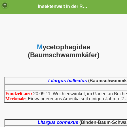
Insektenwelt in der Rhön und Umgebung
M
ycetophagidae
(Baumschwammkäfer)
Litargus balteatus
(Baumschwammkä
Fundzeit -ort:
20.09.11: Wechterswinkel, im Garten an Buch
Merkmale:
Einwanderer aus Amerika seit einigen Jahren. 2 -
Litargus connexus
(Binden-Baum-Schwa