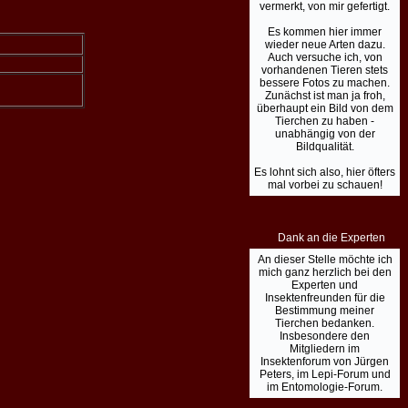
vermerkt, von mir gefertigt.
Es kommen hier immer
wieder neue Arten dazu.
Auch versuche ich, von
vorhandenen Tieren stets
bessere Fotos zu machen.
Zunächst ist man ja froh,
überhaupt ein Bild von dem
Tierchen zu haben -
unabhängig von der
Bildqualität.
Es lohnt sich also, hier öfters
mal vorbei zu schauen!
Dank an die Experten
An dieser Stelle möchte ich
mich ganz herzlich bei den
Experten und
Insektenfreunden für die
Bestimmung meiner
Tierchen bedanken.
Insbesondere den
Mitgliedern im
Insektenforum von Jürgen
Peters, im Lepi-Forum und
im Entomologie-Forum.