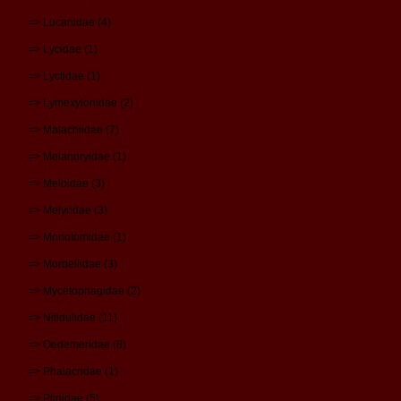
=> Lucanidae (4)
=> Lycidae (1)
=> Lyctidae (1)
=> Lymexylonidae (2)
=> Malachiidae (7)
=> Melandryidae (1)
=> Meloidae (3)
=> Melyridae (3)
=> Monotomidae (1)
=> Mordellidae (3)
=> Mycetophagidae (2)
=> Nitidulidae (11)
=> Oedemeridae (8)
=> Phalacridae (1)
=> Ptinidae (5)