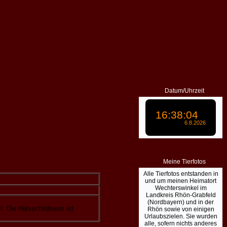
Datum/Uhrzeit
Meine Tierfotos
Alle Tierfotos entstanden in
und um meinen Heimatort
Wechterswinkel im
Landkreis Rhön-Grabfeld
(Nordbayern) und in der
 Die Halsschildbasis ist
Rhön sowie von einigen
Urlaubszielen. Sie wurden
alle, sofern nichts anderes