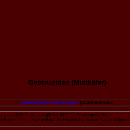
G
e
otrupidae (Mistkäfer)
Anoplotrupes stercorosus
(Waldmistkäfer)
ausen. 19.08.20: Kreuzberg/Rhön. 03.09.24: Hürben an der Brenz
Käfer mit leicht blauem Glanz. Die Flügeldecken weisen 7 Längsfurchen auf.