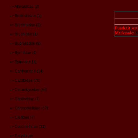
=> Attelabidae (2)
=> Bostrichidae (1)
=> Brachinidae (2)
Fundzeit -ort
Merkmale:
8
=> Bruchidae (1)
=> Buprestidae (8)
=> Byrrhidae (4)
=> Byturidae (1)
=> Cantharidae (14)
=> Carabidae (70)
=> Cerambycidae (44)
=> Cholevidae (1)
=> Chrysomelidae (67)
=> Cleridae (7)
=> Coccinellidae (21)
=> Colydiidae