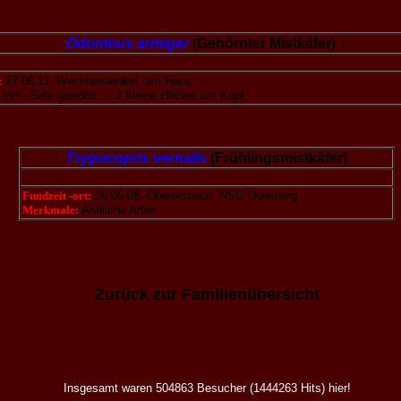
Odonteus armiger
(Gehörnter Mistkäfer)
♀
:
27.06.11. Wechterswinkel, am Haus
 mm. Sehr gewölbt. ♀ 2 kleine Höcker am Kopf
Trypocopris vernalis
(Frühlingsmistkäfer)
Fundzeit -ort:
26.05.08. Oberelsbach, NSG Dünsberg
Merkmale:
Ähnliche Arten
Zurück zur Familienübersicht
Insgesamt waren 504863 Besucher (1444263 Hits) hier!