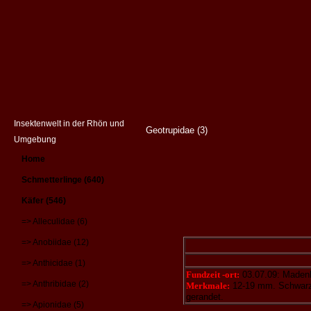
Insektenwelt in der Rhön und
Geotrupidae (3)
Umgebung
Home
Schmetterlinge (640)
Käfer (546)
=> Alleculidae (6)
=> Anobiidae (12)
=> Anthicidae (1)
Fundzeit -ort:
03.07.09: Madenh
=> Anthribidae (2)
Merkmale:
12-19 mm. Schwarze 
gerandet.
=> Apionidae (5)