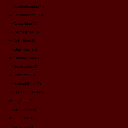
=> Cryptophagidae (4)
=> Curculionidae (80)
=> Dascyllidae (1)
=> Dermestidae (11)
=> Dytiscidae (5)
=> Elateridae (17)
=> Endomychidae (1)
=> Geotrupidae (3)
=> Histeridae (3)
=> Hydrophilidae (5)
=> Laemophloeidae (2)
=> Lagriidae (2)
=> Lampyridae (2)
=> Latridiidae (3)
=> Leiodidae (2)