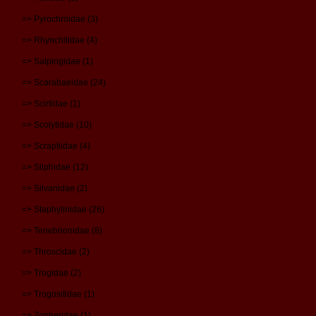
=> Pyrochroidae (3)
=> Rhynchitidae (4)
=> Salpingidae (1)
=> Scarabaeidae (24)
=> Scirtidae (1)
=> Scolytidae (10)
=> Scraptiidae (4)
=> Silphidae (12)
=> Silvanidae (2)
=> Staphylinidae (26)
=> Tenebrionidae (8)
=> Throscidae (2)
=> Trogidae (2)
=> Trogositidae (1)
=> Zopheridae (1)