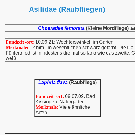
Asilidae (Raubfliegen)
Choerades femorata
(Kleine Mordfliege)
de
Fundzeit -ort:
10.09.21: Wechterswinkel, im Garten
Merkmale:
12 mm. Im wesentlichen schwarz gefärbt. Die Halt
Fühlerglied ist mindestens dreimal so lang wie das zweite. 
weiß.
Laphria flava
(Raubfliege)
Fundzeit -ort:
09.07.09. Bad
Kissingen, Naturgarten
Merkmale:
Viele ähnliche
Arten