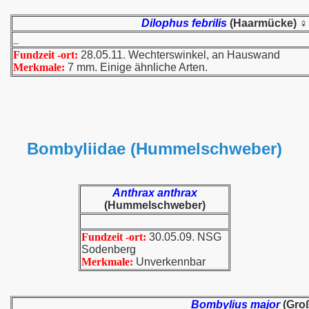
Dilophus febrilis
(Haarmücke)
♀
Fundzeit -ort:
28.05.11. Wechterswinkel, an Hauswand
Merkmale:
7 mm. Einige ähnliche Arten.
Bombyliidae (Hummelschweber)
Anthrax anthrax
(Hummelschweber)
Fundzeit -ort:
30.05.09. NSG
Sodenberg
Merkmale:
Unverkennbar
Bombylius major
(Gro