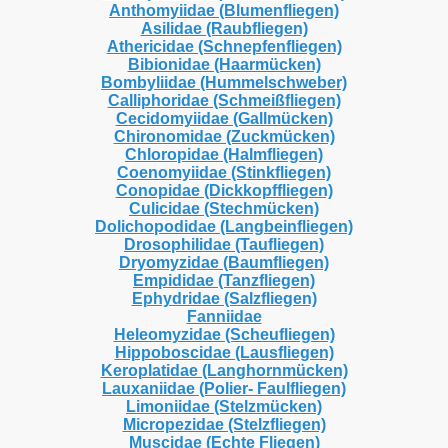
Anthomyiidae (Blumenfliegen)
Asilidae (Raubfliegen)
Athericidae (Schnepfenfliegen)
Bibionidae (Haarmücken)
Bombyliidae (Hummelschweber)
Calliphoridae (Schmeißfliegen)
Cecidomyiidae (Gallmücken)
Chironomidae (Zuckmücken)
Chloropidae (Halmfliegen)
Coenomyiidae (Stinkfliegen)
Conopidae (Dickkopffliegen)
Culicidae (Stechmücken)
Dolichopodidae (Langbeinfliegen)
Drosophilidae (Taufliegen)
Dryomyzidae (Baumfliegen)
Empididae (Tanzfliegen)
Ephydridae (Salzfliegen)
Fanniidae
Heleomyzidae (Scheufliegen)
Hippoboscidae (Lausfliegen)
Keroplatidae (Langhornmücken)
Lauxaniidae (Polier- Faulfliegen)
Limoniidae (Stelzmücken)
Micropezidae (Stelzfliegen)
Muscidae (Echte Fliegen)