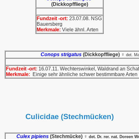
(Dickkopffliege)
Fundzeit -ort:
23.07.08. NSG
Bauersberg
Merkmale:
Viele ähnl. Arten
Conops strigatus
(Dickkopffliege) ♀
det. M
Fundzeit -ort:
16.07.11. Wechterswinkel, Waldrand an Scha
Merkmale:
Einige sehr ähnliche schwer bestimmbare Arten
Culicidae (Stechmücken)
Culex pipiens
(Stechmücke) ♀
det. Dr. rer. nat. Doreen 