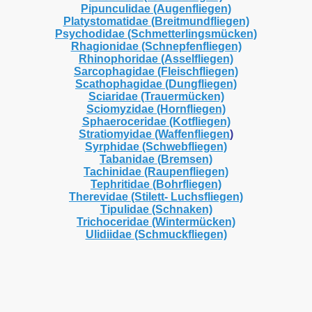
Pipunculidae (Augenfliegen)
Platystomatidae (Breitmundfliegen)
Psychodidae (Schmetterlingsmücken)
Rhagionidae (Schnepfenfliegen)
Rhinophoridae (Asselfliegen)
Sarcophagidae (Fleischfliegen)
Scathophagidae (Dungfliegen)
Sciaridae (Trauermücken)
Sciomyzidae (Hornfliegen)
Sphaeroceridae (Kotfliegen)
Stratiomyidae (Waffenfliegen
)
Syrphidae (Schwebfliegen)
Tabanidae (Bremsen)
Tachinidae (Raupenfliegen)
Tephritidae (Bohrfliegen)
Therevidae (Stilett- Luchsfliegen)
Tipulidae (Schnaken)
Trichoceridae (Wintermücken)
Ulidiidae (Schmuckfliegen)