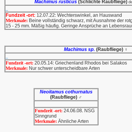
Machimus rusticus
(Schlichte Raubfliege)
d
Fundzeit -ort:
12.07.22: Wechterswinkel, an Hauswand
Merkmale:
Beine vollständig schwarz, mit Ausnahme der ro
15 - 25 mm. Mäßig häufig. Geringe Ansprüche an Lebensrau
Machimus sp.
(Raubfliege) ♀
Fundzeit -ort:
20.05.14: Griechenland Rhodos bei Salakos
Merkmale:
Nur schwer unterscheidbare Arten
Neoitamus cothurnatus
(Raubfliege) ♂
Fundzeit -ort:
24.06.08. NSG
Sinngrund
Merkmale:
Ähnliche Arten