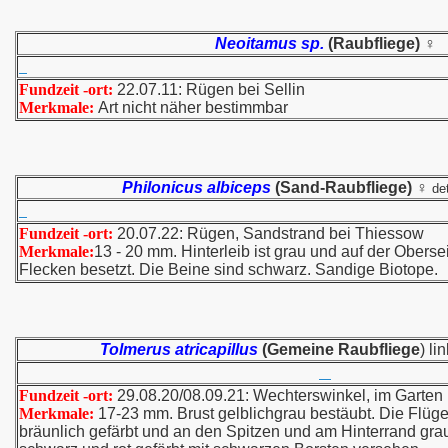
Neoitamus sp.
(Raubfliege) ♀
Fundzeit -ort:
22.07.11: Rügen bei Sellin
Merkmale:
Art nicht näher bestimmbar
Philonicus albiceps
(Sand-Raubfliege) ♀
de
Fundzeit -ort:
20.07.22: Rügen, Sandstrand bei Thiessow
Merkmale:
13 - 20 mm. Hinterleib ist grau und auf der Obers
Flecken besetzt. Die Beine sind schwarz. Sandige Biotope.
Tolmerus atricapillus
(Gemeine Raubfliege
) li
Fundzeit -ort:
29.08.20/08.09.21: Wechterswinkel, im Garten
Merkmale:
17-23 mm. Brust gelblichgrau bestäubt. Die Flüg
bräunlich gefärbt und an den Spitzen und am Hinterrand grau