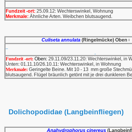
Fundzeit -ort:
25.09.12: Wechterswinkel, Wohnung
Merkmale:
Ähnliche Arten. Weibchen blutsaugend.
Culiseta annulata
(Ringelmücke) Oben♀
Fundzeit -ort:
Oben:
29.11.09/23.11.20: Wechterswinkel, in
Unten: 01.11.10/26.10.11: Wechterswinkel, in Wohnung
Merkmale:
Geringelte Beine. Mit 10 - 13 mm große Stechm
blutsaugend. Flügel bräunlich getönt mit je drei dunkleren B
Dolichopodidae (Langbeinfliegen)
Anahydrophorus cinereus
(Langbeinf