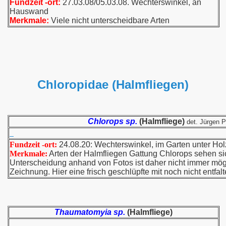
Fundzeit -ort:
27.03.08/05.03.08. Wechterswinkel, an
Hauswand
Merkmale:
Viele nicht unterscheidbare Arten
Chloropidae (Halmfliegen)
Chlorops sp.
(Halmfliege)
det. Jürgen P
Fundzeit -ort:
24.08.20: Wechterswinkel, im Garten unter Hol
Merkmale:
Arten der Halmfliegen Gattung Chlorops sehen sic
Unterscheidung anhand von Fotos ist daher nicht immer mög
Zeichnung. Hier eine frisch geschlüpfte mit noch nicht entfal
Thaumatomyia sp.
(Halmfliege)