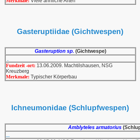
Merkmale:
Viele ähnliche Arten
Gasteruptiidae (Gichtwespen)
Gasteruption sp.
(Gichtwespe)
Fundzeit -ort:
13.06.2009. Machtilshausen, NSG
Kreuzberg
Merkmale:
Typischer Körperbau
Ichneumonidae (Schlupfwespen)
Amblyteles armatorius
(Schlu