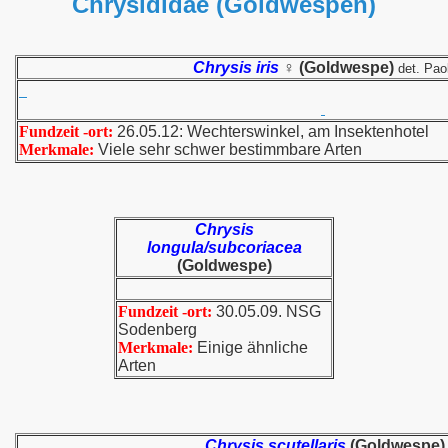
Chrysididae (Goldwespen)
Chrysis iris
♀ (Goldwespe)
det. Pao
Fundzeit -ort:
26.05.12: Wechterswinkel, am Insektenhotel
Merkmale:
Viele sehr schwer bestimmbare Arten
Chrysis
longula/subcoriacea
(Goldwespe)
Fundzeit -ort:
30.05.09. NSG
Sodenberg
Merkmale:
Einige ähnliche
Arten
Chrysis scutellaris
(Goldwespe)