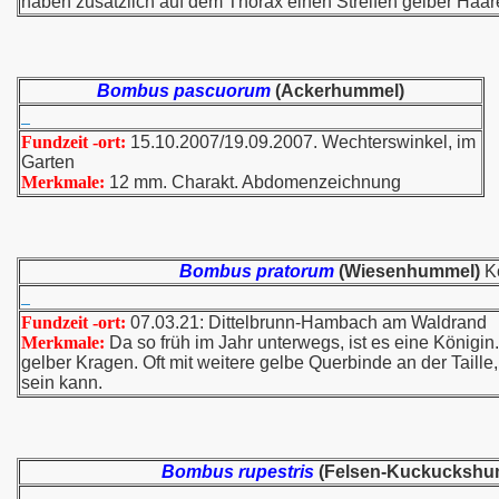
haben zusätzlich auf dem Thorax einen Streifen gelber Haare.
Bombus pascuorum
(Ackerhummel)
Fundzeit -ort:
15.10.2007/19.09.2007. Wechterswinkel, im
Garten
Merkmale:
12 mm. Charakt. Abdomenzeichnung
Bombus pratorum
(Wiesenhummel)
Kö
Fundzeit -ort:
07.03.21: Dittelbrunn-Hambach am Waldrand
Merkmale:
Da so früh im Jahr unterwegs, ist es eine Königin.
gelber Kragen. Oft mit weitere gelbe Querbinde an der Taille,
sein kann.
Bombus rupestris
(Felsen-Kuckuckshu