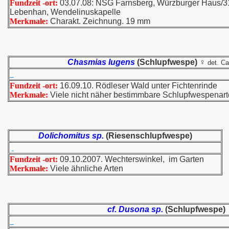
Fundzeit -ort:
03.07.08: NSG Farnsberg, Würzburger Haus/31.
Lebenhan, Wendelinuskapelle
Merkmale:
Charakt. Zeichnung. 19 mm
Chasmias lugens
(Schlupfwespe) ♀
det. Ca
Fundzeit -ort:
16.09.10. Rödleser Wald unter Fichtenrinde
Merkmale:
Viele nicht näher bestimmbare Schlupfwespenar
Dolichomitus sp.
(Riesenschlupfwespe)
Fundzeit -ort:
09.10.2007. Wechterswinkel, im Garten
Merkmale:
Viele ähnliche Arten
cf. Dusona sp.
(Schlupfwespe)