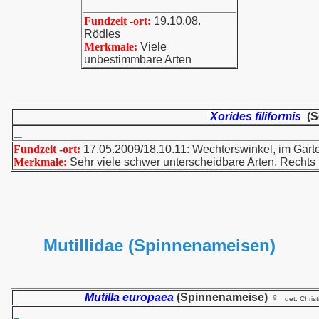
Fundzeit -ort:
19.10.08.
Rödles
Merkmale:
Viele
unbestimmbare Arten
Xorides filiformis
(S
Fundzeit -ort:
17.05.2009/18.10.11: Wechterswinkel, im Gar
Merkmale:
Sehr viele schwer unterscheidbare Arten. Rechts
Mutillidae (Spinnenameisen)
Mutilla europaea
(Spinnenameise) ♀
det. Chris