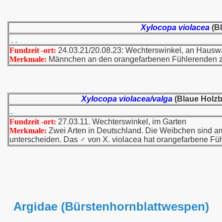
Xylocopa violacea
(B
Fundzeit -ort:
24.03.21/20.08.23: Wechterswinkel, an Hausw
Merkmale:
Männchen an den orangefarbenen Fühlerenden z
Xylocopa violacea/valga
(Blaue Holzb
Fundzeit -ort:
27.03.11. Wechterswinkel, im Garten
Merkmale:
Zwei Arten in Deutschland. Die Weibchen sind am
unterscheiden. Das ♂ von X. violacea hat orangefarbene Fü
Argidae (Bürstenhornblattwespen)