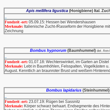
Apis mellifera ligustica
(Honigbiene) Ital. Zu
Fundzeit -ort:
05.09.15: Hessen bei Wendershausen
Merkmale:
Italienische Zucht-/Rasseform der Honigbiene mi
Zeichnung
Bombus hypnorum
(Baumhummel)
det. Ann-
Fundzeit -ort:
01.07.18: Wechterswinkel, im Garten an Distel
Merkmale:
Lebt in Baumhöhlen, Felsspalten, Vogelkästen u. a
August. Kenntlich an braunroter Brust und weißem Hinteren
Bombus lapidarius
(Steinhummel)
Fundzeit -ort:
23.07.19: Rügen bei Sassnitz
Merkmale:
Körper schwarz behaart. Endsegmente des Hinter