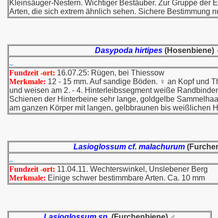
Kleinsäuger-Nestern. Wichtiger Bestäuber. Zur Gruppe der 
Arten, die sich extrem ähnlich sehen. Sichere Bestimmung n
Dasypoda hirtipes
(Hosenbiene)
Fundzeit -ort:
16.07.25: Rügen, bei Thiessow
Merkmale:
12 - 15 mm. Auf sandige Böden. ♀ an Kopf und Th
und weisen am 2. - 4. Hinterleibssegment weiße Randbinden
Schienen der Hinterbeine sehr lange, goldgelbe Sammelhaare
am ganzen Körper mit langen, gelbbraunen bis weißlichen 
Lasioglossum cf. malachurum
(Furche
Fundzeit -ort:
11.04.11. Wechterswinkel, Unslebener Berg
Merkmale:
Einige schwer bestimmbare Arten. Ca. 10 mm
Lasioglossum sp.
(Furchenbiene) ♂