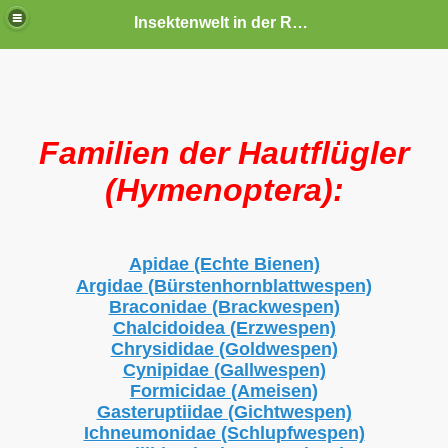
Insektenwelt in der Rhön und Umgebung
Familien der Hautflügler
(Hymenoptera):
Apidae (Echte Bienen)
Argidae (Bürstenhornblattwespen)
Braconidae (Brackwespen)
Chalcidoidea (Erzwespen)
Chrysididae (Goldwespen)
Cynipidae (Gallwespen)
Formicidae (Ameisen)
Gasteruptiidae (Gichtwespen)
Ichneumonidae (Schlupfwespen)