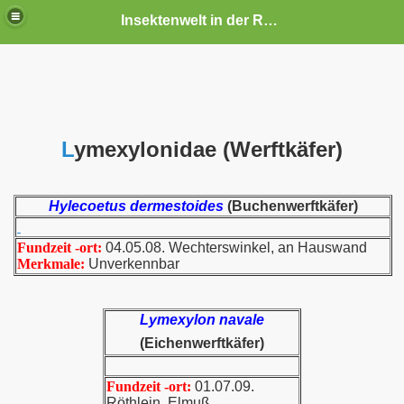
Insektenwelt in der Rhön und Umgebung
L
ymexylonidae (Werftkäfer)
Hylecoetus dermestoides
(Buchenwerftkäfer)
Fundzeit -ort:
04.05.08. Wechterswinkel, an Hauswand
Merkmale:
Unverkennbar
Lymexylon navale
(Eichenwerftkäfer)
Fundzeit -ort:
01.07.09.
Röthlein, Elmuß