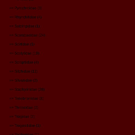
=> Pyrochroidae (3)
=> Rhynchitidae (4)
=> Salpingidae (1)
=> Scarabaeidae (24)
=> Scirtidae (1)
=> Scolytidae (10)
=> Scraptiidae (4)
=> Silphidae (12)
=> Silvanidae (2)
=> Staphylinidae (26)
=> Tenebrionidae (8)
=> Throscidae (2)
=> Trogidae (2)
=> Trogositidae (1)
=> Zopheridae (1)