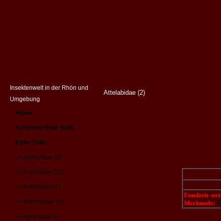
Insektenwelt in der Rhön und
Attelabidae (2)
Umgebung
Home
Schmetterlinge (640)
Käfer (546)
=> Alleculidae (6)
=> Anobiidae (12)
=> Anthicidae (1)
Fundzeit -ort
=> Anthribidae (2)
Merkmale:
6
=> Apionidae (5)