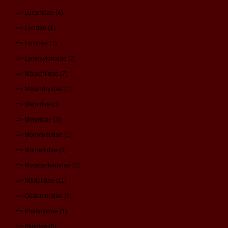
=> Lucanidae (4)
=> Lycidae (1)
=> Lyctidae (1)
=> Lymexylonidae (2)
=> Malachiidae (7)
=> Melandryidae (1)
=> Meloidae (3)
=> Melyridae (3)
=> Monotomidae (1)
=> Mordellidae (3)
=> Mycetophagidae (2)
=> Nitidulidae (11)
=> Oedemeridae (8)
=> Phalacridae (1)
=> Ptinidae (5)