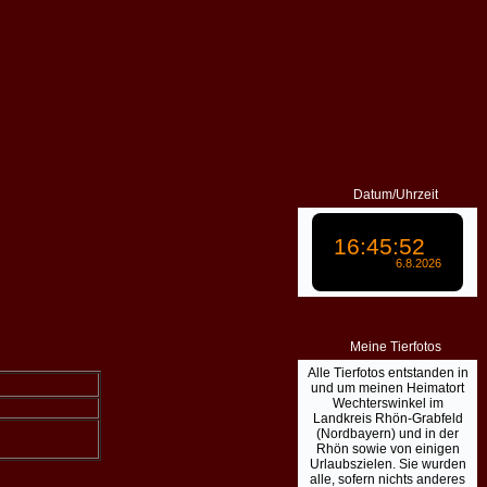
Datum/Uhrzeit
Meine Tierfotos
Alle Tierfotos entstanden in
und um meinen Heimatort
Wechterswinkel im
Landkreis Rhön-Grabfeld
(Nordbayern) und in der
Rhön sowie von einigen
Urlaubszielen. Sie wurden
alle, sofern nichts anderes