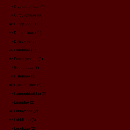
=> Cryptophagidae (4)
=> Curculionidae (80)
=> Dascyllidae (1)
=> Dermestidae (11)
=> Dytiscidae (5)
=> Elateridae (17)
=> Endomychidae (1)
=> Geotrupidae (3)
=> Histeridae (3)
=> Hydrophilidae (5)
=> Laemophloeidae (2)
=> Lagriidae (2)
=> Lampyridae (2)
=> Latridiidae (3)
=> Leiodidae (2)