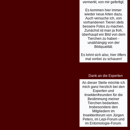
vermerkt, von mir gefertigt.
Es kommen hier immer
wieder neue Arten dazu.
Auch versuche ich, von
vorhandenen Tieren stets
bessere Fotos zu machen.
Zunächst ist man ja froh,
überhaupt ein Bild von dem
Tierchen zu haben -
unabhängig von der
Bildqualität.
Es lohnt sich also, hier öfters
mal vorbei zu schauen!
Dank an die Experten
An dieser Stelle möchte ich
mich ganz herzlich bei den
Experten und
Insektenfreunden für die
Bestimmung meiner
Tierchen bedanken.
Insbesondere den
Mitgliedern im
Insektenforum von Jürgen
Peters, im Lepi-Forum und
im Entomologie-Forum.