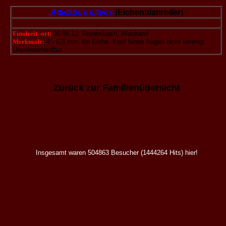
Attelabus nitens
(Eichenblattroller)
Fundzeit -ort:
08.06.12: Reyersbach, Waldrand
Merkmale:
4 - 6,5 mm. An Eiche. Kopf hinter Augen nicht verengt.
Unverwechselbar
Zurück zur Familienübersicht
Insgesamt waren 504863 Besucher (1444264 Hits) hier!