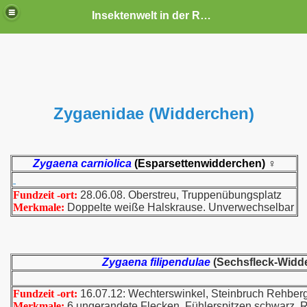
Insektenwelt in der Rhön und Umgebung
Zygaenidae (Widderchen)
Zygaena carniolica
(Esparsettenwidderchen) ♀
Fundzeit -ort:
28.06.08. Oberstreu, Truppenübungsplatz
Merkmale:
Doppelte weiße Halskrause. Unverwechselbar
Zygaena filipendulae
(Sechsfleck-Widd
Fundzeit -ort:
16.07.12: Wechterswinkel, Steinbruch Rehber
Merkmale:
6 ungerandete Flecken. Fühlerspitzen schwarz. 