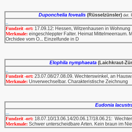
Duponchelia fovealis
(Rüsselzünsler)
det. 
Fundzeit -ort:
17.09.12: Hessen, Witzenhausen in Wohnung
Merkmale:
eingeschleppter Falter. Heimat Mittelmeerraum. 
Orchidee vom O... Einzelfunde in D
Elophila nymphaeata
(Laichkraut-Zün
Fundzeit -ort:
23.07.08/27.08.09. Wechterswinkel, an Haus
Merkmale:
Unverwechselbar. Charakteristische Zeichnung
Eudonia lacustr
Fundzeit -ort:
18.07.10/13.06.14/20.06.17/18.06.21: Wechte
Merkmale:
Schwer unterscheidbare Arten. Kein braun im Ni