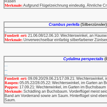
Rasen
Merkmale:
Aufgrund Flügelzeichnung eindeutig. Ähnliche C
Crambus perlella
(Silberzünsler)
Fundzeit -ort:
21.06.08/12.06.10: Wechterswinkel, an Haus
Merkmale:
Unverwechselbar einfarbig silberfarbener Zünlser
Cydalima perspectalis
(
Fundzeit -ort:
09.09.20/29.06.21/17.09.21: Wechterswinkel,
Raupen:
05.05.22/28.05.22: Wechterswinkel, im Garten an
Puppen:
17.09.21: Wechterwinkel, im Garten im Buchsbaum
Merkmale:
Schädling an Buchsbaum. Vorderflügel meist seid
Band am Vorderrand sowie am Saum. Hinterflügel sind ebenf
Saum.