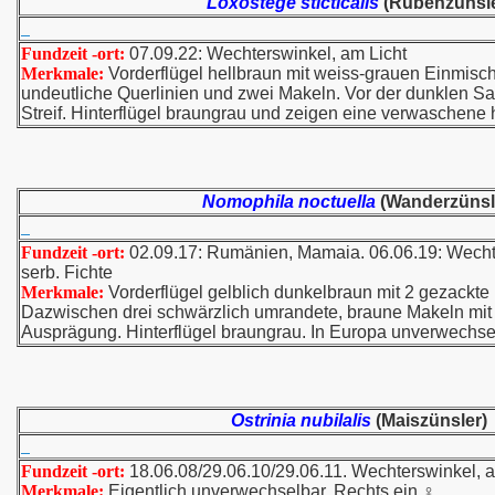
Loxostege sticticalis
(Rübenzünsle
Fundzeit -ort:
07.09.22: Wechterswinkel, am Licht
Merkmale:
Vorderflügel hellbraun mit weiss-grauen Einmisch
undeutliche Querlinien und zwei Makeln. Vor der dunklen Sau
Streif. Hinterflügel braungrau und zeigen eine verwaschene 
Nomophila noctuella
(Wanderzünsl
Fundzeit -ort:
02.09.17: Rumänien, Mamaia. 06.06.19: Wecht
serb. Fichte
Merkmale:
Vorderflügel gelblich dunkelbraun mit 2 gezackte 
Dazwischen drei schwärzlich umrandete, braune Makeln mit u
Ausprägung. Hinterflügel braungrau. In Europa unverwechse
Ostrinia nubilalis
(Maiszünsler)
Fundzeit -ort:
18.06.08/29.06.10/29.06.11. Wechterswinkel
Merkmale:
Eigentlich unverwechselbar. Rechts ein ♀