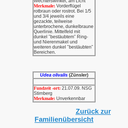
Wechterswinkel, am Licht
Merkmale:
Vorderflügel
rotbraun oder rostrot. Bei 1/5
und 3/4 jeweils eine
gezackte, teilweise
unterbrochene, dunkelbraune
Querlinie. Mittelfeld mit
dunkel "bestäubtem" Ring-
und Nierenmakel und
weiteren dunkel "bestäubten"
Bereichen.
Udea olivalis
(Zünsler)
Fundzeit -ort:
21.07.09. NSG
Stirnberg
Merkmale:
Unverkennbar
Zurück zur
Familienübersicht