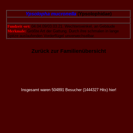
Ypsolopha mucronella
(Ypsolophidae)
Fundzeit -ort:
04.04.09/03.03.21. Wechterswinkel, an Gebäude
Merkmale:
Größte Art der Gattung. Durch ihre schmalen in lange
Spitze auslaufenden Vorderflügel unverwechselbar.
Zurück zur Familienübersicht
Insgesamt waren 504891 Besucher (1444327 Hits) hier!