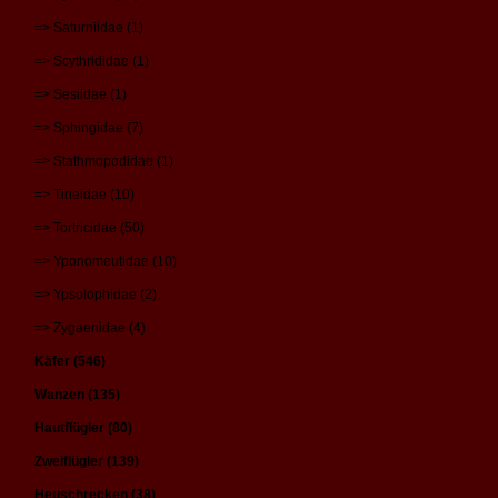
=> Saturniidae (1)
=> Scythrididae (1)
=> Sesiidae (1)
=> Sphingidae (7)
=> Stathmopodidae (1)
=> Tineidae (10)
=> Tortricidae (50)
=> Yponomeutidae (10)
=> Ypsolophidae (2)
=> Zygaenidae (4)
Käfer (546)
Wanzen (135)
Hautflügler (80)
Zweiflügler (139)
Heuschrecken (38)