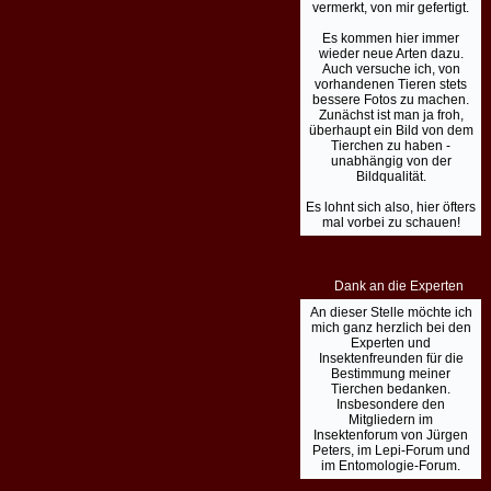
vermerkt, von mir gefertigt.
Es kommen hier immer
wieder neue Arten dazu.
Auch versuche ich, von
vorhandenen Tieren stets
bessere Fotos zu machen.
Zunächst ist man ja froh,
überhaupt ein Bild von dem
Tierchen zu haben -
unabhängig von der
Bildqualität.
Es lohnt sich also, hier öfters
mal vorbei zu schauen!
Dank an die Experten
An dieser Stelle möchte ich
mich ganz herzlich bei den
Experten und
Insektenfreunden für die
Bestimmung meiner
Tierchen bedanken.
Insbesondere den
Mitgliedern im
Insektenforum von Jürgen
Peters, im Lepi-Forum und
im Entomologie-Forum.