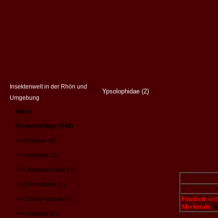
Insektenwelt in der Rhön und
Ypsolophidae (2)
Umgebung
Home
Schmetterlinge (640)
=> Adelidae (9)
=> Alucitidae (2)
=> Chimabachidae (2)
=> Choreutidae (1)
Fundzeit -ort
=> Coleophoridae (3)
Merkmale:
A
=> Cossidae (2)