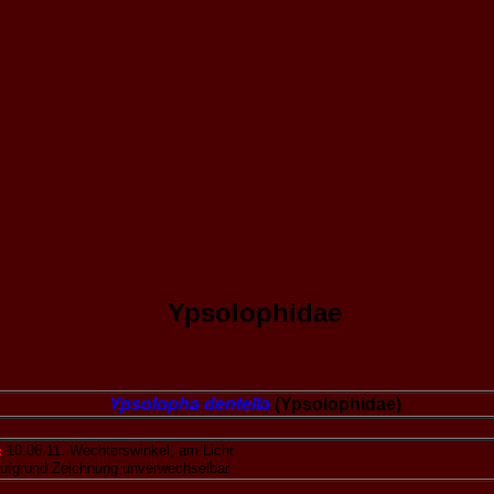
Ypsolophidae
Ypsolopha dentella
(Ypsolophidae)
:
10.06.11. Wechterswinkel, am Licht
ufgrund Zeichnung unverwechselbar