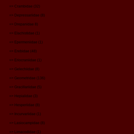
=> Crambidae (32)
=> Depressariidae (8)
=> Drepanidae 8)
=> Elachistidae (1)
=> Epermeniidae (1)
=> Erebidae (48)
=> Eriocraniidae (1)
=> Gelechiidae (8)
=> Geometridae (136)
=> Gracillariidae (5)
=> Hepialidae (3)
=> Hesperiidae (8)
=> Incurvariidae (1)
=> Lasiocampidae (8)
=> Limacodidae (1)