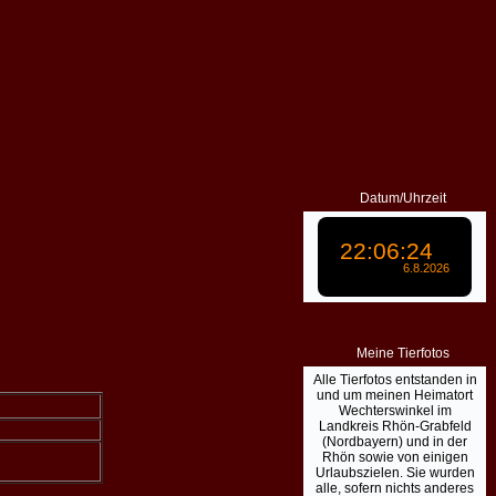
Datum/Uhrzeit
Meine Tierfotos
Alle Tierfotos entstanden in
und um meinen Heimatort
Wechterswinkel im
Landkreis Rhön-Grabfeld
(Nordbayern) und in der
Rhön sowie von einigen
Urlaubszielen. Sie wurden
alle, sofern nichts anderes