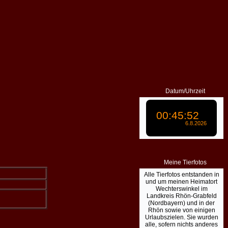
Datum/Uhrzeit
Meine Tierfotos
Alle Tierfotos entstanden in
und um meinen Heimatort
Wechterswinkel im
Landkreis Rhön-Grabfeld
(Nordbayern) und in der
Rhön sowie von einigen
Urlaubszielen. Sie wurden
alle, sofern nichts anderes