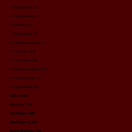
=> Saturniidae (1)
=> Scythrididae (1)
=> Sesiidae (1)
=> Sphingidae (7)
=> Stathmopodidae (1)
=> Tineidae (10)
=> Tortricidae (50)
=> Yponomeutidae (10)
=> Ypsolophidae (2)
=> Zygaenidae (4)
Käfer (546)
Wanzen (135)
Hautflügler (80)
Zweiflügler (139)
Heuschrecken (38)