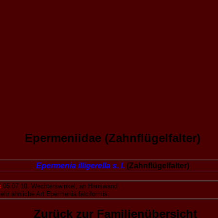
Epermeniidae (Zahnflügelfalter)
Epermenia illigerella s. l.
(Zahnflügelfalter)
:
05.07.10. Wechterswinkel, an Hauswand
ehr ähnliche Art Epermenia falciformis.
Zurück zur Familienübersicht