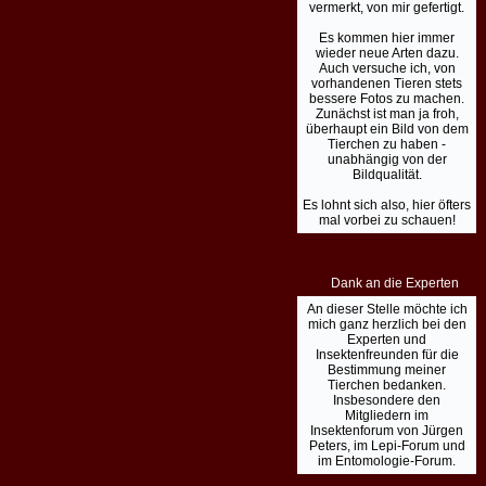
vermerkt, von mir gefertigt.
Es kommen hier immer
wieder neue Arten dazu.
Auch versuche ich, von
vorhandenen Tieren stets
bessere Fotos zu machen.
Zunächst ist man ja froh,
überhaupt ein Bild von dem
Tierchen zu haben -
unabhängig von der
Bildqualität.
Es lohnt sich also, hier öfters
mal vorbei zu schauen!
Dank an die Experten
An dieser Stelle möchte ich
mich ganz herzlich bei den
Experten und
Insektenfreunden für die
Bestimmung meiner
Tierchen bedanken.
Insbesondere den
Mitgliedern im
Insektenforum von Jürgen
Peters, im Lepi-Forum und
im Entomologie-Forum.