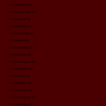
=> Crambidae (32)
=> Depressariidae (8)
=> Drepanidae 8)
=> Elachistidae (1)
=> Epermeniidae (1)
=> Erebidae (48)
=> Eriocraniidae (1)
=> Gelechiidae (8)
=> Geometridae (136)
=> Gracillariidae (5)
=> Hepialidae (3)
=> Hesperiidae (8)
=> Incurvariidae (1)
=> Lasiocampidae (8)
=> Limacodidae (1)