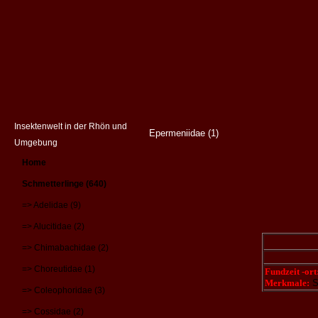
Insektenwelt in der Rhön und
Epermeniidae (1)
Umgebung
Home
Schmetterlinge (640)
=> Adelidae (9)
=> Alucitidae (2)
=> Chimabachidae (2)
=> Choreutidae (1)
Fundzeit -ort
Merkmale:
S
=> Coleophoridae (3)
=> Cossidae (2)