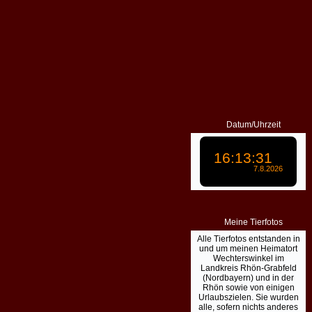
Datum/Uhrzeit
Meine Tierfotos
Alle Tierfotos entstanden in
und um meinen Heimatort
Wechterswinkel im
Landkreis Rhön-Grabfeld
(Nordbayern) und in der
Rhön sowie von einigen
Urlaubszielen. Sie wurden
alle, sofern nichts anderes