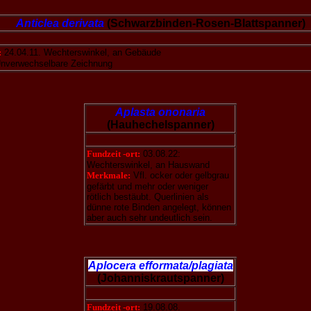
Anticlea derivata
(Schwarzbinden-Rosen-Blattspanner)
:
24.04.11. Wechterswinkel, an Gebäude
nverwechselbare Zeichnung
Aplasta ononaria
(Hauhechelspanner)
Fundzeit -ort:
03.08.22:
Wechterswinkel, an Hauswand
Merkmale:
Vfl. ocker oder gelbgrau
gefärbt und mehr oder weniger
rötlich bestäubt. Querlinien als
dünne rote Binden angelegt, können
aber auch sehr undeutlich sein.
Aplocera efformata/plagiata
(Johanniskrautspanner)
Fundzeit -ort:
19.08.08.