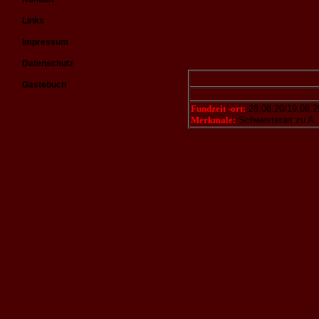
Links
Impressum
Datenschutz
Gästebuch
Fundzeit -ort:
28.08.20/19.08.2
Merkmale:
Schwesterart zu A. 