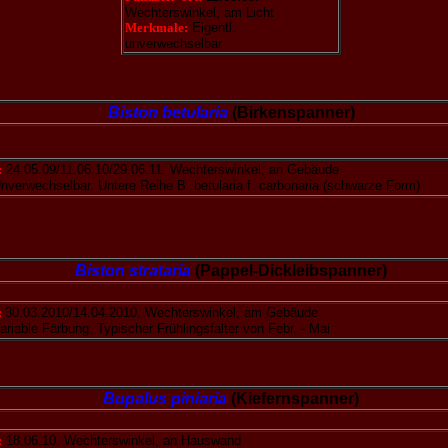
Wechterswinkel, am Licht
Merkmale:
Eigentl.
unverwechselbar
Biston betularia
(Birkenspanner)
:
24.05.09/11.06.10/29.06.11. Wechterswinkel, an Gebäude
verwechselbar. Untere Reihe B. betularia f. carbonaria (schwarze Form)
Biston strataria
(Pappel-Dickleibspanner)
:
30.03.2010/14.04.2010. Wechterswinkel, am Gebäude
riable Färbung. Typischer Frühlingsfalter von Febr. - Mai
Bupalus piniaria
(Kiefernspanner)
:
18.06.10. Wechterswinkel, an Hauswand