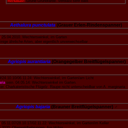
Merkmale:
Grüne Grundfarbe. Verblaßt sehr bald.
Aethalura punctulata
(Grauer Erlen-Rindenspanner)
:
25.04.2010. Wechterswinkel, im Garten
nige ähnliche Arten, aber eigentlich unverwechselbar
Agriopis aurantiaria
(Orangegelber Breitflügelspanner)
9/24.10.10/06.11.24: Wechterswinkel, im Garten/am Licht
ria
sein. 04.05.14: Wechterswinkel im Garten.
ter. Charkateristische Flügelz. Raupe nicht unterscheidbar von A. marginaria
Agriopis bajaria
(Brauner Breitflügelspanner) ♂
:
05.11.07/28.10.17/02.11.22: Wechterswinkel, im Garten/im Keller
5.2020: Oberwaldbehrungen, Am Hübig