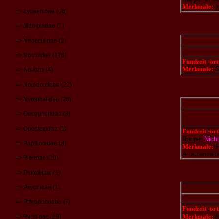
Merkmale:
In
=> Lycaenidae (18)
=> Momphidae (1)
=> Nepticulidae (2)
=> Noctuidae (170)
Fundzeit -ort
Merkmale:
Se
=> Nolidae (4)
=> Notodontidae (22)
=> Nymphalidae (28)
=> Oecophoridae (8)
=> Opostegidae (1)
Fundzeit -ort
Raupe:
Nicht
=> Papilionidae (3)
Merkmale:
F
A. aurantiari
=> Pieridae (10)
=> Plutellidae (1)
=> Psychidae (1)
=> Pterophoridae (7)
Fundzeit -ort
Merkmale:
A
=> Pyralidae (19)