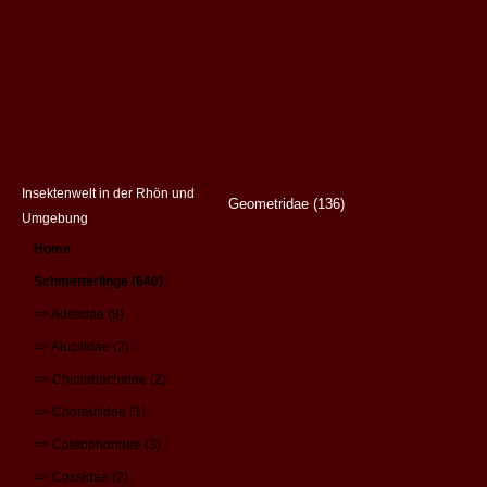
Insektenwelt in der Rhön und
Geometridae (136)
Umgebung
Home
Schmetterlinge (640)
=> Adelidae (9)
=> Alucitidae (2)
=> Chimabachidae (2)
=> Choreutidae (1)
=> Coleophoridae (3)
=> Cossidae (2)