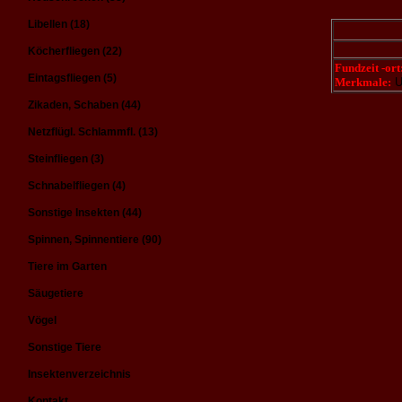
Libellen (18)
Köcherfliegen (22)
Fundzeit -ort
Eintagsfliegen (5)
Merkmale:
U
Zikaden, Schaben (44)
Netzflügl. Schlammfl. (13)
Steinfliegen (3)
Schnabelfliegen (4)
Sonstige Insekten (44)
Spinnen, Spinnentiere (90)
Tiere im Garten
Säugetiere
Vögel
Sonstige Tiere
Insektenverzeichnis
Kontakt