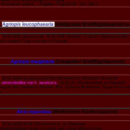
 Brauntönen gefärbt. ♀ flügellos. Flugzeit Okt. Nov. (Dez).
Agriopis leucophaearia
(Weißgrauer Breitflügelspanner)
(m
:
23.02.2008: Münnerstadt. 25.02.2008: Mühlfeld. 17.03.10: Wechterswinkel
hr variabel. Fliegt sehr früh im Frühjahr.
Agriopis marginaria
(Graugelber Breitflügelspanner)
:
28.03.10/24.02.21/22.03.22 Wechterswinkel im Garten/an Hauswand
 unterscheidbar von A. aurantiaria.
10.05.20: Wechterswinkel an Hauwand
lugzeit eine Generation Februar - Mai. Typische Bindenform. Raupe nicht unt
a.
Alcis repandata
(Wellenlinien-Rindenspanner)
:
24.06.10/29.06.18: Wechterswinkel, an Hauswand
nhand Flügelzeichnung erkennbar, aber einige ähnliche Arten