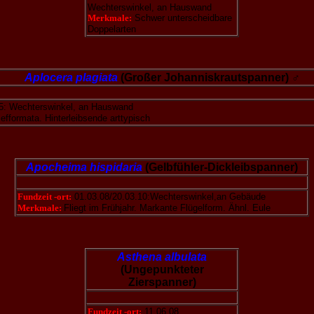
Wechterswinkel, an Hauswand
Merkmale:
Schwer unterscheidbare
Doppelarten
Aplocera plagiata
(Großer Johanniskrautspanner) ♂
5: Wechterswinkel, an Hauswand
efformata. Hinterleibsende arttypisch
Apocheima hispidaria
(Gelbfühler-Dickleibspanner)
Fundzeit -ort:
01.03.08/20.03.10:Wechterswinkel,an Gebäude
Merkmale:
Fliegt im Frühjahr. Markante Flügelform. Ähnl. Eule
Asthena albulata
(Ungepunkteter
Zierspanner)
Fundzeit -ort:
11.06.08.