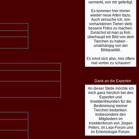
vermerkt, von mir gefertigt.
Es kommen hier immer
wieder neue Arten dazu.
Auch versuche ich, von
vorhandenen Tieren stets
bessere Fotos zu machen.
Zunächst ist man ja froh,
überhaupt ein Bild von dem
Tierchen zu haben -
unabhängig von der
Bildqualität.
Es lohnt sich also, hier öfters
mal vorbei zu schauen!
Dank an die Experten
An dieser Stelle möchte ich
mich ganz herzlich bei den
Experten und
Insektenfreunden für die
Bestimmung meiner
Tierchen bedanken.
Insbesondere den
Mitgliedern im
Insektenforum von Jürgen
Peters, im Lepi-Forum und
im Entomologie-Forum.