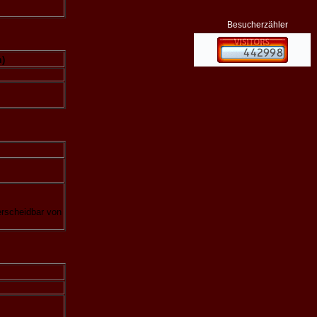
Besucherzähler
)
erscheidbar von