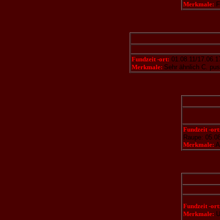
Merkmale:
F
Fundzeit -ort:
01.08.11/17.06.1
Merkmale:
Sehr ähnlich C. pus
Fundzeit -ort
Raupe: 05.0
Merkmale:
A
Fundzeit -ort
Merkmale:
U