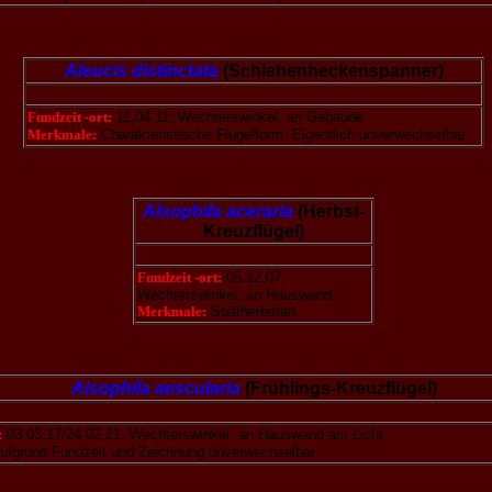
Aleucis distinctata
(Schlehenheckenspanner)
Fundzeit -ort:
11.04.11: Wechterswinkel, an Gebäude
Merkmale:
Charakteristische Flügelform. Eigentlich unverwechselbar
Alsophila aceraria
(Herbst-
Kreuzflügel)
Fundzeit -ort:
05.12.07.
Wechterswinkel, an Hauswand
Merkmale:
Spätherbstart
Alsophila aescularia
(Frühlings-Kreuzflügel)
:
03.03.17/24.02.21: Wechterswinkel, an Hauswand am Licht
ufgrund Fundzeit und Zeichnung unverwechselbar