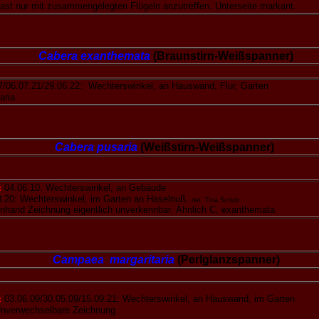
ast nur mit zusammengelegten Flügeln anzutreffen. Unterseite markant.
Cabera exanthemata
(Braunstirn-Weißspanner)
7/06.07.21/29.06.22: Wechterswinkel, an Hauswand, Flur, Garten
aria
Cabera pusaria
(Weißstirn-Weißspanner)
:
04.06.10. Wechterswinkel, an Gebäude
8.20: Wechterswinkel, im Garten an Haselnuß.
det. Tina Schulz
nhand Zeichnung eigentlich unverkennbar. Ähnlich C. exanthemata
Campaea margaritaria
(Perlglanzspanner)
:
03.06.09/30.05.09/15.09.21: Wechterswinkel, an Hauswand, im Garten
nverwechselbare Zeichnung