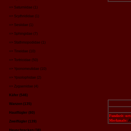
=> Saturniidae (1)
=> Scythrididae (1)
=> Sesiidae (1)
=> Sphingidae (7)
=> Stathmopodidae (1)
=> Tineidae (10)
=> Tortricidae (50)
=> Yponomeutidae (10)
=> Ypsolophidae (2)
=> Zygaenidae (4)
Käfer (546)
Wanzen (135)
Hautflügler (80)
Fundzeit -ort
Merkmale:
A
Zweiflügler (139)
Heuschrecken (38)