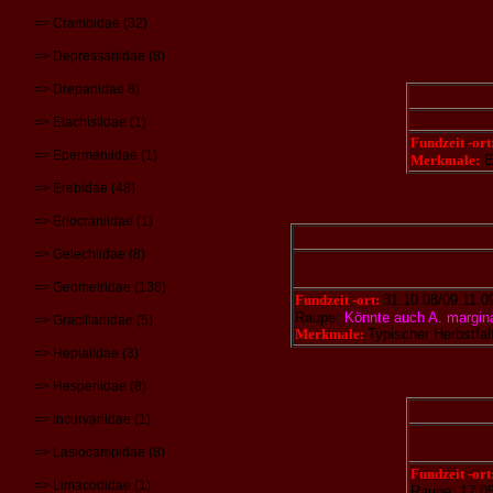
=> Crambidae (32)
=> Depressariidae (8)
=> Drepanidae 8)
=> Elachistidae (1)
Fundzeit -ort
=> Epermeniidae (1)
Merkmale:
Ei
=> Erebidae (48)
=> Eriocraniidae (1)
=> Gelechiidae (8)
=> Geometridae (136)
Fundzeit -ort:
31.10.08/09.11.0
Raupe:
Könnte auch A. margina
=> Gracillariidae (5)
Merkmale:
Typischer Herbstfal
=> Hepialidae (3)
=> Hesperiidae (8)
=> Incurvariidae (1)
=> Lasiocampidae (8)
Fundzeit -ort
=> Limacodidae (1)
Raupe: 17.0